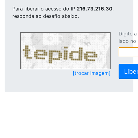
Para liberar o acesso
do IP
216.73.216.30
,
responda ao desafio abaixo.
Digite 
lado no
[trocar imagem]